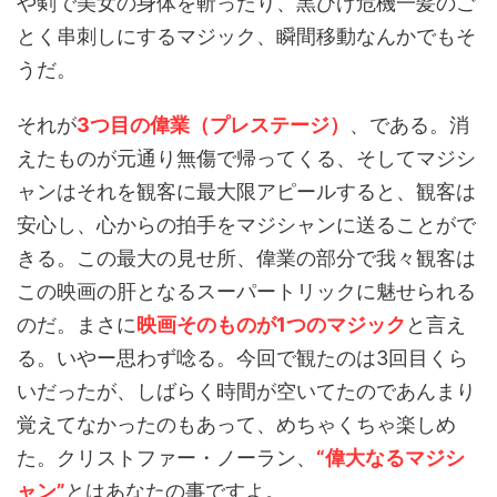
や剣で美女の身体を斬ったり、黒ひげ危機一髪のご
とく串刺しにするマジック、瞬間移動なんかでもそ
うだ。
それが
3つ目の偉業（プレステージ）
、である。消
えたものが元通り無傷で帰ってくる、そしてマジシ
ャンはそれを観客に最大限アピールすると、観客は
安心し、心からの拍手をマジシャンに送ることがで
きる。この最大の見せ所、偉業の部分で我々観客は
この映画の肝となるスーパートリックに魅せられる
のだ。まさに
映画そのものが1つのマジック
と言え
る。いやー思わず唸る。今回で観たのは3回目くら
いだったが、しばらく時間が空いてたのであんまり
覚えてなかったのもあって、めちゃくちゃ楽しめ
た。クリストファー・ノーラン、
“偉大なるマジシ
ャン”
とはあなたの事ですよ。