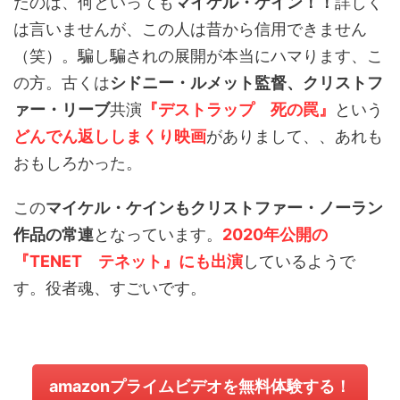
たのは、何といっても
マイケル・ケイン！！
詳しく
は言いませんが、この人は昔から信用できません
（笑）。騙し騙されの展開が本当にハマります、こ
の方。古くは
シドニー・ルメット監督、クリストフ
ァー・リーブ
共演
『デストラップ 死の罠』
という
どんでん返ししまくり映画
がありまして、、あれも
おもしろかった。
この
マイケル・ケインもクリストファー・ノーラン
作品の常連
となっています。
2020年公開の
『TENET テネット』にも出演
しているようで
す。役者魂、すごいです。
amazonプライムビデオを無料体験する！