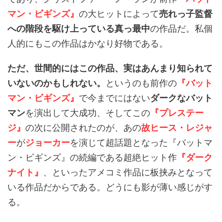
マン・ビギンズ』
の大ヒットによって
売れっ子監督
への階段を駆け上っている真っ最中
の作品だ。私個
人的にもこの作品はかなり好物である。
ただ、世間的にはこの作品、実はあんまり知られて
いないのかもしれない。
というのも前作の
『バット
マン・ビギンズ』
で今までにはない
ダークなバット
マン
を演出して大成功、そしてこの
『プレステー
ジ』
の次に公開されたのが、あの
故
ヒース・レジャ
ー
が
ジョーカー
を演じて超話題となった『バットマ
ン・ビギンズ』の続編である超絶ヒット作
『ダーク
ナイト』
、といったアメコミ作品に板挟みとなって
いる作品だからである。どうにも影が薄い感じがす
る。