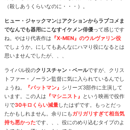
（殺しあうくらいなのに・・・）。
ヒュー・ジャックマン
は
アクションからラブコメま
でなんでも器用にこなすイケメン俳優
って感じです
ね。やはり代表作は
『X-MEN』のウルヴァリン役
でしょうか。にしてもあんなにハマり役になるとは
思いませんでしたが、、、
ライバル役の
クリスチャン・ベール
ですが、クリス
トファー・ノーラン監督に気に入られているんでし
ょうね。
『バットマン』
シリーズ3部作に主演して
います。この人は
『マシニスト』
という映画で役作
りで
30キロくらい減量
したはずです。もっとだっ
たかもしれません。余りにも
ガリガリすぎて相当気
持ち悪かった
です、、、役にのめり込むタイプのよ