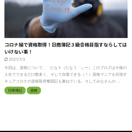
コロナ禍で資格取得！日商簿記３級合格目指すならしては
いけない事！
2021/7/3
今回は、資格について。 たなＶ（たなう゛ぃー）このブログは今後の
人生でできるだけ数多く、そして自慢できる（！）資格マニアを目指す
キュアコロナの資格取得奮闘記も兼ねている。そしてみなさんの ...
日商簿記
資格