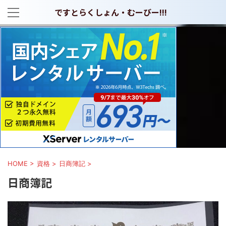
ですとらくしょん・むーびー!!!
HOME
>
資格
>
日商簿記
>
日商簿記