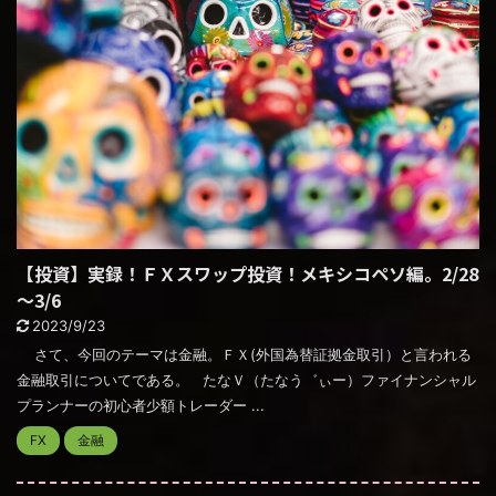
【投資】実録！ＦＸスワップ投資！メキシコペソ編。2/28
～3/6
2023/9/23
さて、今回のテーマは金融。ＦＸ(外国為替証拠金取引）と言われる
金融取引についてである。 たなＶ（たなう゛ぃー）ファイナンシャル
プランナーの初心者少額トレーダー ...
FX
金融