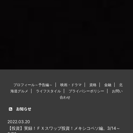
プロフィール～予告編～
映画・ドラマ
資格
金融
北
海道グルメ
ライフスタイル
プライバシーポリシー
お問い
合わせ
お知らせ
2022.03.20
【投資】実録！ＦＸスワップ投資！メキシコペソ編。3/14～