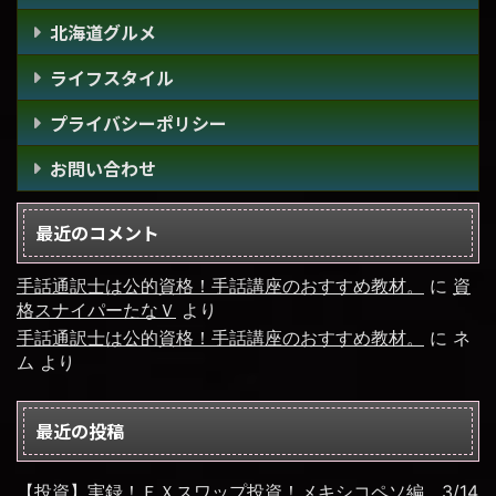
北海道グルメ
ライフスタイル
プライバシーポリシー
お問い合わせ
最近のコメント
手話通訳士は公的資格！手話講座のおすすめ教材。
に
資
格スナイパーたなＶ
より
手話通訳士は公的資格！手話講座のおすすめ教材。
に
ネ
ム
より
最近の投稿
【投資】実録！ＦＸスワップ投資！メキシコペソ編。3/14