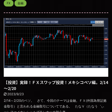
FX
金融
【投資】実録！ＦＸスワップ投資！メキシコペソ編。2/14
～2/20
2023/9/23
2/14～2/20のペソ。 さて、今回のテーマは金融。ＦＸ(外国為替証拠
金取引）と言われる金融取引についてである。 たなＶ（たなう゛ぃ
ー）ファイナンシャルプランナーの初心者 ...