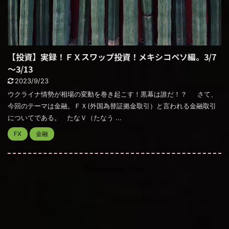
【投資】実録！ＦＸスワップ投資！メキシコペソ編。3/7
～3/13
2023/9/23
ウクライナ情勢が相場の変動を巻き起こす！黒幕は誰だ！？ さて、
今回のテーマは金融。ＦＸ(外国為替証拠金取引）と言われる金融取引
についてである。 たなＶ（たなう ...
FX
金融
Sponsored Link