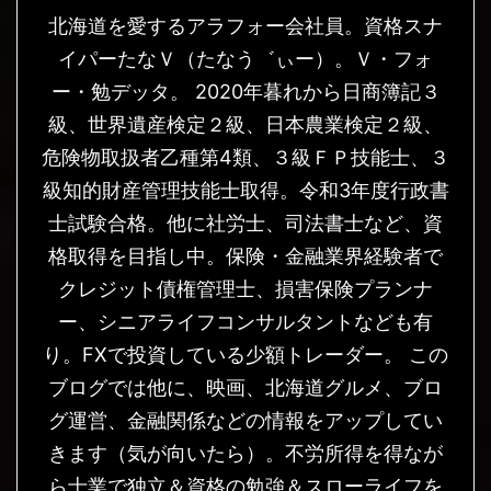
北海道を愛するアラフォー会社員。資格スナ
イパーたなＶ（たなう゛ぃー）。Ｖ・フォ
ー・勉デッタ。 2020年暮れから日商簿記３
級、世界遺産検定２級、日本農業検定２級、
危険物取扱者乙種第4類、３級ＦＰ技能士、３
級知的財産管理技能士取得。令和3年度行政書
士試験合格。他に社労士、司法書士など、資
格取得を目指し中。保険・金融業界経験者で
クレジット債権管理士、損害保険プランナ
ー、シニアライフコンサルタントなども有
り。FXで投資している少額トレーダー。 この
ブログでは他に、映画、北海道グルメ、ブロ
グ運営、金融関係などの情報をアップしてい
きます（気が向いたら）。不労所得を得なが
ら士業で独立＆資格の勉強＆スローライフを