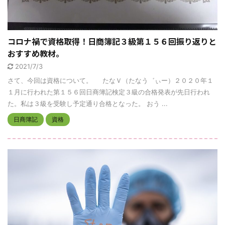
コロナ禍で資格取得！日商簿記３級第１５６回振り返りと
おすすめ教材。
2021/7/3
さて、今回は資格について。 たなＶ（たなう゛ぃー）２０２０年１
１月に行われた第１５６回日商簿記検定３級の合格発表が先日行われ
た。私は３級を受験し予定通り合格となった。 おう ...
日商簿記
資格