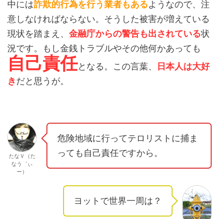
中には
詐欺的行為を行う業者もある
ようなので、注
意しなければならない。そうした被害が増えている
現状を踏まえ、
金融庁からの警告も出されている
状
況です。もし金銭トラブルやその他何かあっても
自己責任
となる。この言葉、
日本人は大好
き
だと思うが。
危険地域に行ってテロリストに捕ま
っても自己責任ですから。
たなＶ（た
なう゛ぃ
ー）
ヨットで世界一周は？