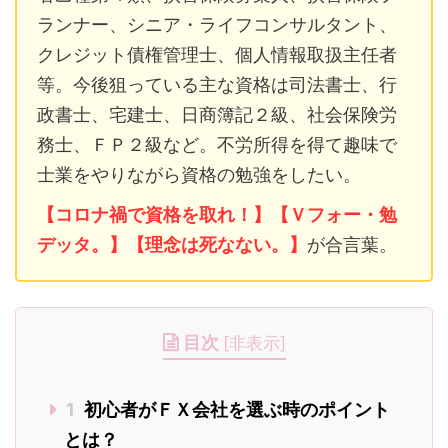
ランナー、シニア・ライフコンサルタント、
クレジット債権管理士、個人情報取扱主任者
等。今後狙っている主な資格は司法書士、行
政書士、宅建士、日商簿記２級、社会保険労
務士、ＦＰ２級など。不労所得を得て趣味で
士業をやりながら資格の勉強をしたい。
【コロナ禍で資格を取れ！】【Ｖフォー・勉
デッタ。】【理念は死なない。】
が合言葉。
目次
[
非表示
]
1
初心者がＦＸ会社を選ぶ時のポイント
とは？