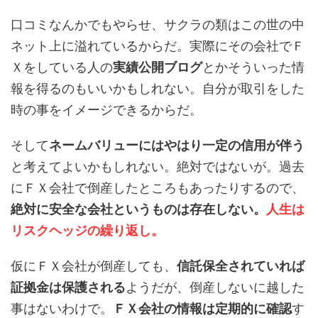
口コミなんかでもやらせ、サクラの類はこの世の中
ネット上に溢れているからだ。実際にその会社でＦ
Ｘをしている人の
実績公開ブログ
とかそういった情
報を得るのもいいかもしれない。自分が取引をした
時の事をイメージできるからだ。
そして
ネームバリューにはやはり一定の信用が伴う
と考えてよいかもしれない。絶対ではないが。過去
にＦＸ会社で倒産したところもあったりするので、
絶対に安全な会社というものは存在しない。
人生は
リスクヘッジの繰り返し。
仮にＦＸ会社が倒産しても、
信託保全されていれば
証拠金は保護される
ようだが、倒産しないに越した
事はないわけで。
ＦＸ会社の情報は定期的に確認
す