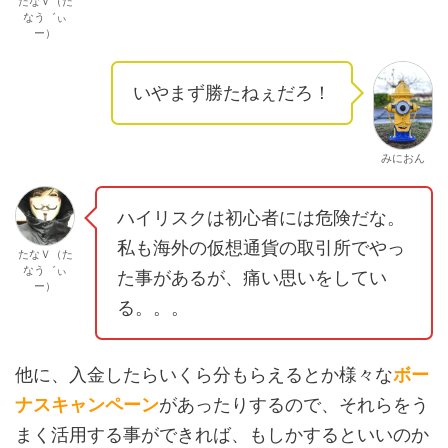
たなＶ（た
なう゛ぃ
ー）
いやまず勝たねぇだろ！
みにおん
ハイリスクは初心者には危険だな。
私も海外の仮想通貨の取引所でやっ
たなＶ（た
なう゛ぃ
た事があるが、痛い思いをしてい
ー）
る。。。
他に、入金したらいくら分もらえるとか様々な
ボー
ナスキャンペーン
があったりするので、それらをう
まく活用する事ができれば、もしかするといいのか