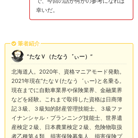
で、今回の話が何かの参考になれば
幸いだ。
筆者紹介
“たなＶ（たなう゛ぃー）”
北海道人。2020年、資格マニアモード発動。
2021年現在“たなＶ(たなう゛ぃー)と名乗る。
現在までに自動車業界や保険業界、金融業界
などを経験。これまで取得した資格は日商簿
記３級、３級知的財産管理技能士、３級ファ
イナンシャル・プランニング技能士、世界遺
産検定２級、日本農業検定２級、危険物取扱
者乙種第４類、損害保険募集人、損害保険プ