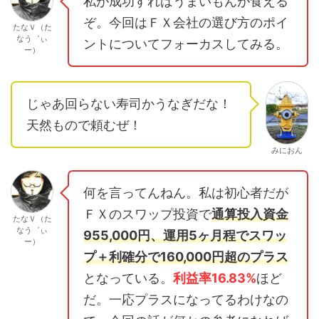
私が成功すればうまいもんが食える
ぞ。今回はＦＸ会社の選び方のポイ
たなＶ（た
なう゛ぃ
ントについてフォーカスしてみる。
ー）
じゃあ回らない寿司かうなぎだな！
天然もので頼むぜ！
みにおん
何を言ってんねん。私は初心者だが
ＦＸのスワップ投資で
通算投入資金
たなＶ（た
なう゛ぃ
955,000円、運用5ヶ月程でスワッ
ー）
プ＋利確分で160,000円超のプラス
となっている。
利益率16.83%
ほど
だ。一応プラスになってるわけなの