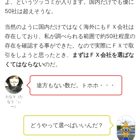
よ、というツッコミが入ります。国内だけでも優に
50社は超えそうな。
当然のように国内だけではなく海外にもＦＸ会社は
存在しており、私が調べられる範囲で約50社程度の
存在を確認する事ができた。なので実際にＦＸで取
引をしようと思ったとき、
まずはＦＸ会社を選ばな
くてはならない
のだ。
途方もない数だ。トホホ・・・
たなＶ（た
なう゛ぃ
ー）
どうやって選べばいいんだ？