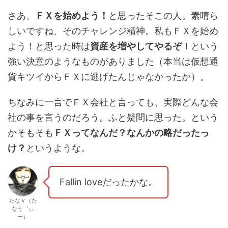
さあ、
ＦＸを始めよう！
と思ったそこの人。素晴ら
しいですね、そのチャレンジ精神。私もＦＸを始め
よう！と思った時は
資産を増やしてやるぞ！
という
強い決意のようなものがありました（本当は仮想通
貨キツイからＦＸに逃げたんじゃなかったか）。
ちなみに一言でＦＸ会社と言っても、実際どんな会
社の事を言うのだろう。ふと疑問に思った。という
かそもそも
ＦＸってなんだ？
なんかの略だったっ
け？
というような。
Fallin loveだったかな。
たなＶ（た
なう゛ぃ
ー）