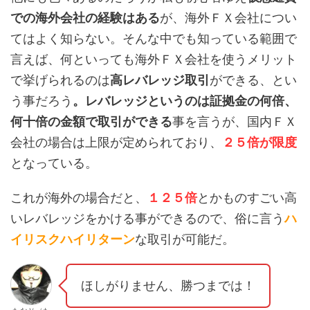
での海外会社の経験はある
が、海外ＦＸ会社につい
てはよく知らない。そんな中でも知っている範囲で
言えば、何といっても海外ＦＸ会社を使うメリット
で挙げられるのは
高レバレッジ取引
ができる、とい
う事だろう
。レバレッジというのは証拠金の何倍、
何十倍の金額で取引ができる
事を言うが、国内ＦＸ
会社の場合は上限が定められており、
２５倍が限度
となっている。
これが海外の場合だと、
１２５倍
とかものすごい高
いレバレッジをかける事ができるので、俗に言う
ハ
イリスクハイリターン
な取引が可能だ。
ほしがりません、勝つまでは！