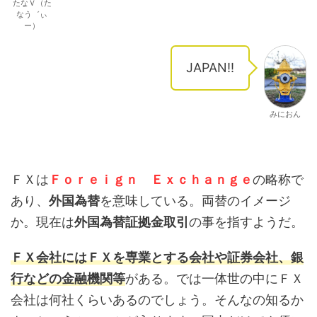
たなＶ（た
なう゛ぃ
ー）
JAPAN!!
みにおん
ＦＸは
Ｆｏｒｅｉｇｎ Ｅｘｃｈａｎｇｅ
の略称で
あり、
外国為替
を意味している。両替のイメージ
か。現在は
外国為替証拠金取引
の事を指すようだ。
ＦＸ会社にはＦＸを専業とする会社や証券会社、銀
行などの金融機関等
がある。では一体世の中にＦＸ
会社は何社くらいあるのでしょう。そんなの知るか