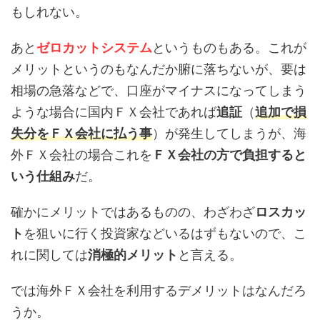
もしれない。
あと
ゼロカットシステム
というものもある。これが
メリットというのもなんだか腑に落ちないが、要は
相場の急落などで、口座がマイナスになってしまう
ような場合に国内ＦＸ会社であれば
追証
（
追加で損
失分をＦＸ会社に払う事
）が発生してしまうが、海
外ＦＸ会社の場合これを
ＦＸ会社の方で負担すると
いう仕組み
だ。
確かにメリットではあるものの、わざわざ
ロスカッ
ト
を狙いに行く投資家などいるはずもないので、こ
れに関しては
消極的メリット
と言える。
では海外ＦＸ会社を利用するデメリットはなんだろ
うか。